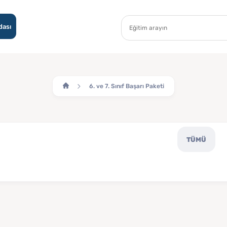
dası
6. ve 7. Sınıf Başarı Paketi
TÜMÜ