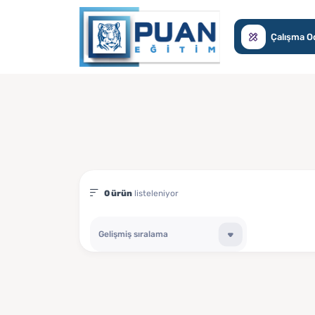
Çalışma O
0 ürün
listeleniyor