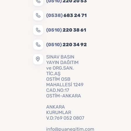
(0510)
220 20 53
(0538)
683 24 71
(0510)
220 38 61
(0510)
220 34 92
SINAV BASIN
YAYIN DAĞITIM
ve ORG.SAN.
TİC.AŞ
OSTİM OSB
MAHALLESİ 1249
CAD.NO:17
OSTİM-ANKARA
ANKARA
KURUMLAR
V.D:769 052 0807
info@puanegitim.com