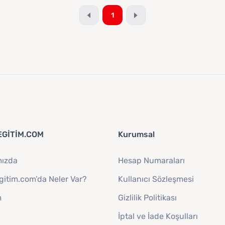
1
GITIM.COM
Kurumsal
mızda
Hesap Numaraları
itim.com’da Neler Var?
Kullanıcı Sözleşmesi
m
Gizlilik Politikası
İptal ve İade Koşulları