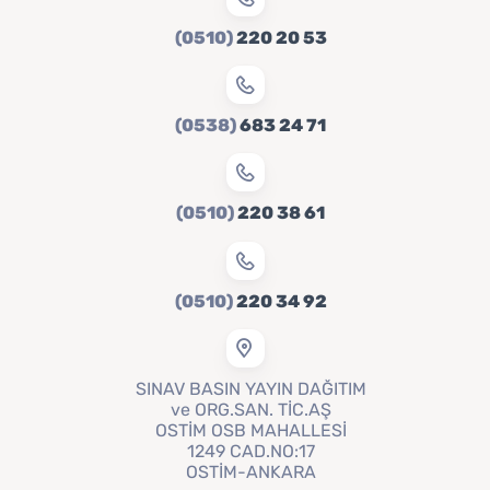
(0510)
220 20 53
(0538)
683 24 71
(0510)
220 38 61
(0510)
220 34 92
SINAV BASIN YAYIN DAĞITIM
ve ORG.SAN. TİC.AŞ
OSTİM OSB MAHALLESİ
1249 CAD.NO:17
OSTİM-ANKARA