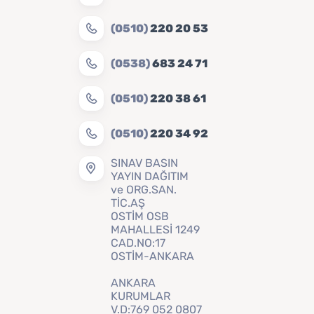
(0510)
220 20 53
(0538)
683 24 71
(0510)
220 38 61
(0510)
220 34 92
SINAV BASIN
YAYIN DAĞITIM
ve ORG.SAN.
TİC.AŞ
OSTİM OSB
MAHALLESİ 1249
CAD.NO:17
OSTİM-ANKARA
ANKARA
KURUMLAR
V.D:769 052 0807