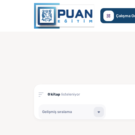
Çalışma O
0 kitap
listeleniyor