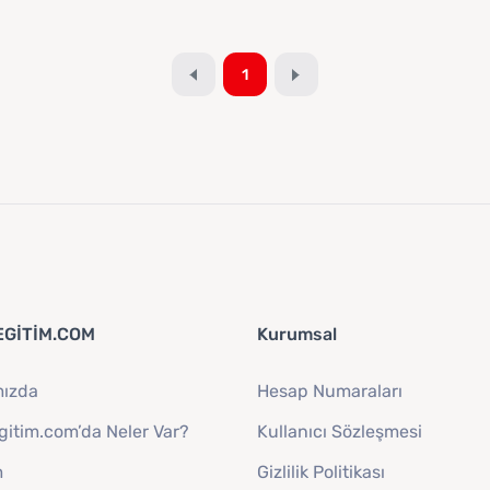
1
GITIM.COM
Kurumsal
mızda
Hesap Numaraları
itim.com’da Neler Var?
Kullanıcı Sözleşmesi
m
Gizlilik Politikası