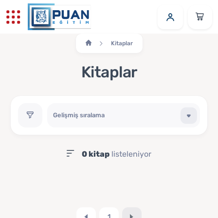
Kitaplar
Kitaplar
0 kitap
listeleniyor
1