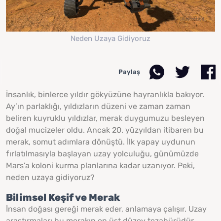
Neden Uzaya Gidiyoruz
Paylaş
İnsanlık, binlerce yıldır gökyüzüne hayranlıkla bakıyor.
Ay’ın parlaklığı, yıldızların düzeni ve zaman zaman
beliren kuyruklu yıldızlar, merak duygumuzu besleyen
doğal mucizeler oldu. Ancak 20. yüzyıldan itibaren bu
merak, somut adımlara dönüştü. İlk yapay uydunun
fırlatılmasıyla başlayan uzay yolculuğu, günümüzde
Mars’a koloni kurma planlarına kadar uzanıyor. Peki,
neden uzaya gidiyoruz?
Bilimsel Keşif ve Merak
İnsan doğası gereği merak eder, anlamaya çalışır. Uzay
araştırmaları bu merakın en üst düzey tezahürüdür.