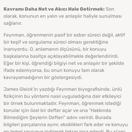
Kavramı Daha Net ve Akıcı Hale Getirmek:
Son
olarak, konunun en yalın ve anlaşılır haliyle sunulması
sağlanır.
Feynman, öğrenmenin pasif bir ezber süreci değil, aktif
bir keşif ve sorgulama süreci olması gerektiğine
inanıyordu. O, anlamanın ölçüsünü, bir konuyu
başkalarına basitçe açıklayabilmekle değerlendirirdi.
Eğer bir kişi, öğrendiği bilgiyi net ve anlaşılır bir şekilde
ifade edemiyorsa, bu onun konuyu tam olarak
kavrayamadığının bir göstergesiydi.
James Gleick’in yazdığı Feynman biyografisinde, ünlü
fizikçinin bu yöntemi nasıl uyguladığına dair etkileyici
bir örnek bulunmaktadır. Feynman, öğrenmek istediği
konular için özel bir defter açar ve ona “Hakkında
Bilmediğim Şeylerin Defteri” adını verirdi. Burada
bilgileri parçalarına ayırır, eksiklikleri fark eder ve konuyu
en temel seviyeye indirerek tekrar inşa ederdi. Bu süreç,