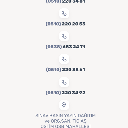
(0510)
220 34 81
(0510)
220 20 53
(0538)
683 24 71
(0510)
220 38 61
(0510)
220 34 92
SINAV BASIN YAYIN DAĞITIM
ve ORG.SAN. TİC.AŞ
OSTİM OSB MAHALLESİ