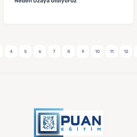
Neden Uzaya Gidiyoruz
4
5
6
7
8
9
10
11
12