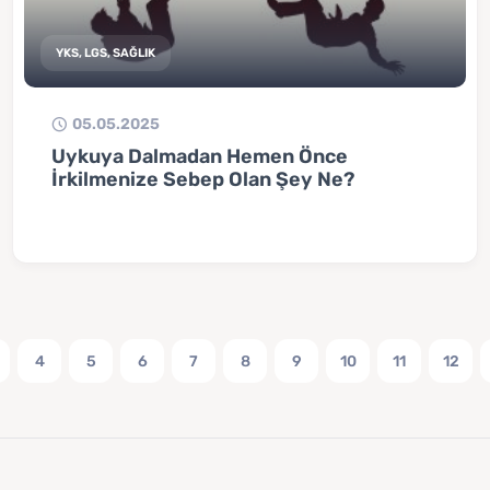
YKS, LGS, SAĞLIK
05.05.2025
Uykuya Dalmadan Hemen Önce
İrkilmenize Sebep Olan Şey Ne?
4
5
6
7
8
9
10
11
12