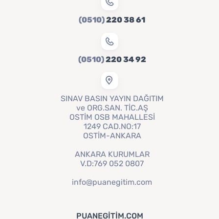
(0510)
220 38 61
(0510)
220 34 92
SINAV BASIN YAYIN DAĞITIM
ve ORG.SAN. TİC.AŞ
OSTİM OSB MAHALLESİ
1249 CAD.NO:17
OSTİM-ANKARA
ANKARA KURUMLAR
V.D:769 052 0807
info@puanegitim.com
PUANEGITIM.COM